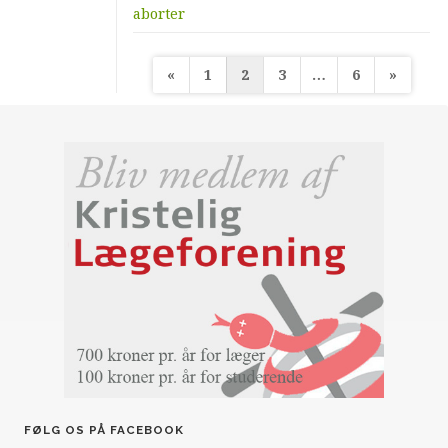
aborter
Indlægsinddeling
«
1
2
3
…
6
»
FØLG OS PÅ FACEBOOK