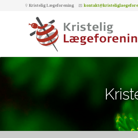
Kristelig Lægeforening
kontakt@kristeliglaegefor
Kris