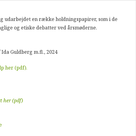
g udarbejdet en række holdningspapirer, som i de
faglige og etiske debatter ved årsmøderne.
Ida Guldberg m.fl., 2024
p her (pdf).
 her (pdf)
e