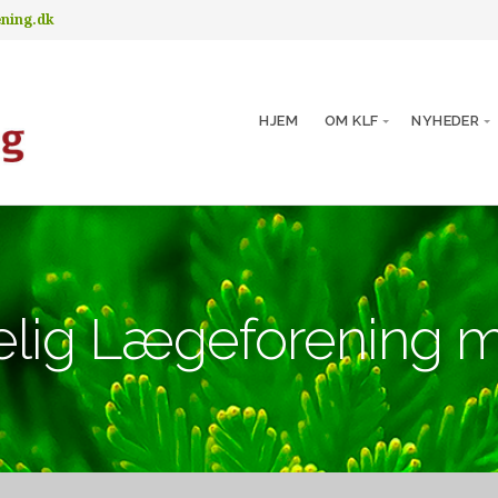
ening.dk
HJEM
OM KLF
NYHEDER
telig Lægeforening 