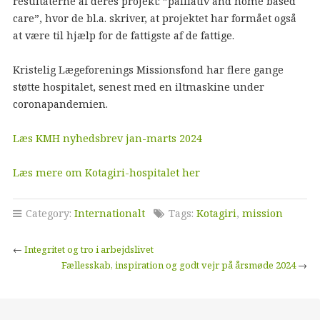
resultaterne af deres projekt: ”palliativ and home based
care”, hvor de bl.a. skriver, at projektet har formået også
at være til hjælp for de fattigste af de fattige.
Kristelig Lægeforenings Missionsfond har flere gange
støtte hospitalet, senest med en iltmaskine under
coronapandemien.
Læs KMH nyhedsbrev jan-marts 2024
Læs mere om Kotagiri-hospitalet her
Category:
Internationalt
Tags:
Kotagiri
,
mission
←
Integritet og tro i arbejdslivet
Fællesskab, inspiration og godt vejr på årsmøde 2024
→