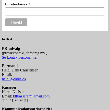
*
Email-adresse
Kontakt
P
R-udvalg
(pressekontakt, foredrag mv.)
Se kontaktpersoner her
Formand
Heidi Dahl Christensen
Email:
heidi@dkklf.dk
Kasserer
Karen Nielsen
Email:
klfkasserer@gmail.com
Tlf.: 51 36 86 51
Kommunikationsmedarbejder