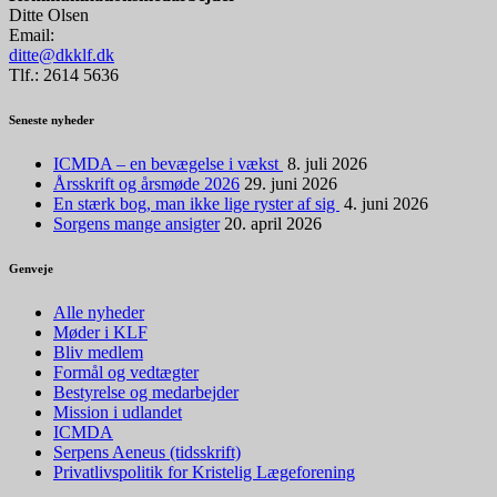
Ditte Olsen
Email:
ditte@dkklf.dk
Tlf.: 2614 5636
Seneste nyheder
ICMDA – en bevægelse i vækst
8. juli 2026
Årsskrift og årsmøde 2026
29. juni 2026
En stærk bog, man ikke lige ryster af sig
4. juni 2026
Sorgens mange ansigter
20. april 2026
Genveje
Alle nyheder
Møder i KLF
Bliv medlem
Formål og vedtægter
Bestyrelse og medarbejder
Mission i udlandet
ICMDA
Serpens Aeneus (tidsskrift)
Privatlivspolitik for Kristelig Lægeforening