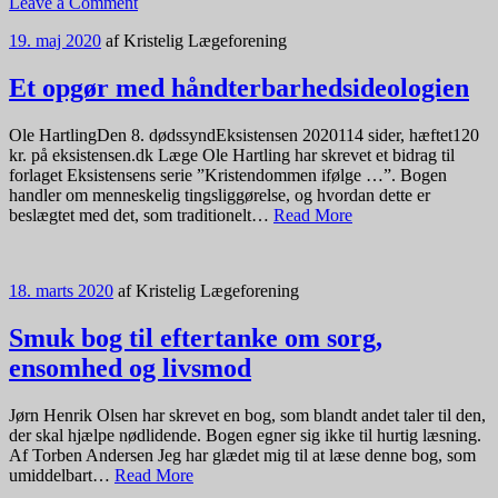
Leave a Comment
19. maj 2020
af
Kristelig Lægeforening
Et opgør med håndterbarhedsideologien
Ole HartlingDen 8. dødssyndEksistensen 2020114 sider, hæftet120
kr. på eksistensen.dk Læge Ole Hartling har skrevet et bidrag til
forlaget Eksistensens serie ”Kristendommen ifølge …”. Bogen
handler om menneskelig tingsliggørelse, og hvordan dette er
beslægtet med det, som traditionelt…
Read More
18. marts 2020
af
Kristelig Lægeforening
Smuk bog til eftertanke om sorg,
ensomhed og livsmod
Jørn Henrik Olsen har skrevet en bog, som blandt andet taler til den,
der skal hjælpe nødlidende. Bogen egner sig ikke til hurtig læsning.
Af Torben Andersen Jeg har glædet mig til at læse denne bog, som
umiddelbart…
Read More