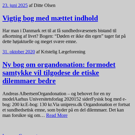
23. juni 2025
af
Ditte Olsen
Vigtig bog med mættet indhold
Har man i Danmark ret til at få sundhedsvæsenets bistand til
afkortning af livet? Bogen: “Døden er ikke din egen” tager fat på
dette højaktuelle og meget svære emne.
31. oktober 2020
af
Kristelig Lægeforening
Ny bog om organdonation: formodet
samtykke vil tilgodese de etiske
dilemmaer bedre
Andreas AlbertsenOrgandonation – og behovet for en ny
modelAarhus Universitetsforlag 2020152 siderFysisk bog med e-
bog: 200 kr.E-bog: 130 kr.Via unipress.dk Organdonation er fortsat
et sundhedsetisk emne, som byder på en del dilemmaer. Det kan
man forsikre sig om…
Read More