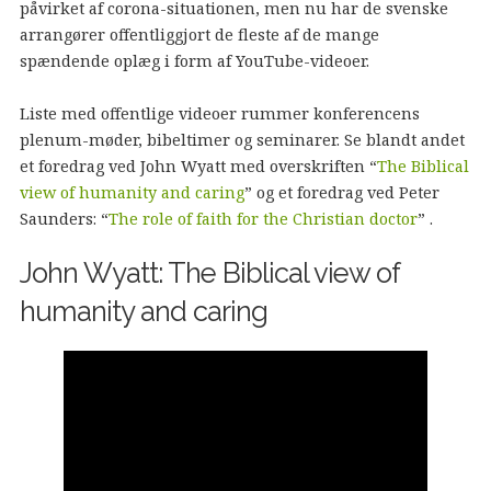
påvirket af corona-situationen, men nu har de svenske
arrangører offentliggjort de fleste af de mange
spændende oplæg i form af YouTube-videoer.
Liste med offentlige videoer rummer konferencens
plenum-møder, bibeltimer og seminarer. Se blandt andet
et foredrag ved John Wyatt med overskriften “
The Biblical
view of humanity and caring
” og et foredrag ved Peter
Saunders: “
The role of faith for the Christian doctor
” .
John Wyatt: The Biblical view of
humanity and caring