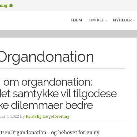
ning.dk
HJEM
OM KLF
NYHEDER
Organdonation
 om organdonation:
et samtykke vil tilgodese
ske dilemmaer bedre
ar 4, 2022 by
Kristelig Lægeforening
tsenOrgandonation – og behovet for en ny