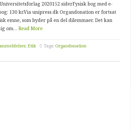
niversitetsforlag 2020152 siderFysisk bog med e-
bog: 130 kr.Via unipress.dk Organdonation er fortsat
isk emne, som byder på en del dilemmaer. Det kan
 sig om…
Read More
anmeldelser
,
Etik
Tags:
Organdonation