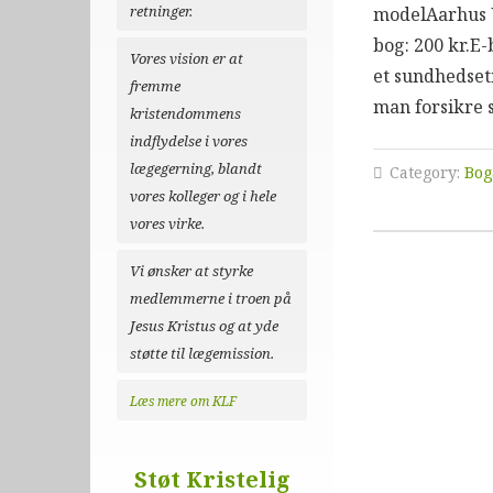
retninger.
modelAarhus U
bog: 200 kr.E-
Vores vision er at
et sundhedset
fremme
man forsikre
kristendommens
indflydelse i vores
lægegerning, blandt
Category:
Bog
vores kolleger og i hele
vores virke.
Vi ønsker at styrke
medlemmerne i troen på
Jesus Kristus og at yde
støtte til lægemission.
Læs mere om KLF
Støt Kristelig