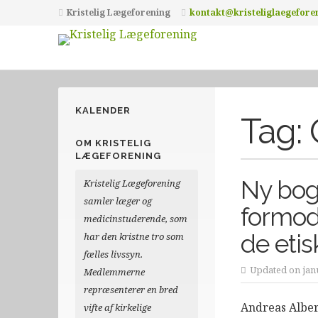
Kristelig Lægeforening
kontakt@kristeliglaegefore
KALENDER
Tag:
OM KRISTELIG
LÆGEFORENING
Ny bog
Kristelig Lægeforening
samler læger og
formod
medicinstuderende, som
de eti
har den kristne tro som
fælles livssyn.
Updated on janu
Medlemmerne
repræsenterer en bred
Andreas Alber
vifte af kirkelige