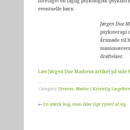
foretaget en faglig psykologisk-psykiat
eventuelle børn.
Jørgen Due M
psykoterapi o
årsmøde vil 
missionærers
drøftelser.
Læs Jørgen Due Madsens artikel på side 8
Category:
Diverse
,
Møder i Kristelig Lægefor
←
En stærk bog, man ikke lige ryster af sig