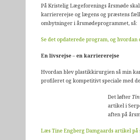
På Kristelig Lægeforenings årsmøde skal
karriererejse og lægens og præstens fæll
ombytninger i årsmødeprogrammet, så:
Se det opdaterede program, og hvordan d
En livsrejse – en karriererejse
Hvordan blev plastikkirurgien så min ka
profileret og kompetitivt speciale med det 
Det løfter
Ti
artikel i Ser
aften på årsm
Læs Tine Engberg Damgaards artikel på s