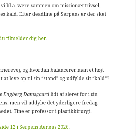
 vi bl.a. være sammen om missionærtrivsel,
es kald. Efter deadline på Serpens er der sket
u tilmelder dig her.
rrierevej, og hvordan balancerer man et højt
at leve op til sin “stand” og udfylde sit “kald”?
ne Engberg Damsgaard
lidt af sløret for i sin
pens, men vil uddybe det yderligere fredag
ødet. Tine er professor i plastikkirurgi.
ide 12 i Serpens Aeneus 2026.