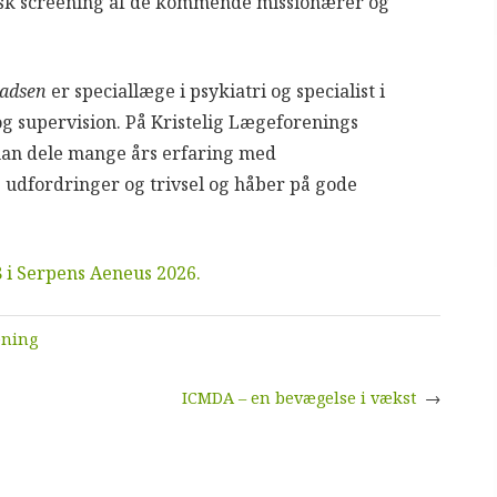
risk screening af de kommende missionærer og
adsen
er speciallæge i psykiatri og specialist i
g supervision. På Kristelig Lægeforenings
han dele mange års erfaring med
 udfordringer og trivsel og håber på gode
 i Serpens Aeneus 2026.
ening
ICMDA – en bevægelse i vækst
→