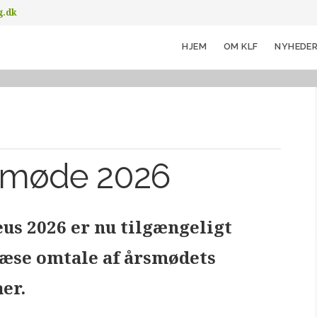
g.dk
HJEM
OM KLF
NYHEDE
rsmøde 2026
us 2026 er nu tilgængeligt
 læse omtale af årsmødets
er.