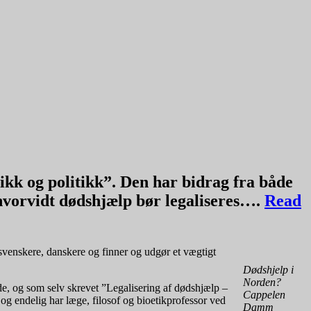
kk og politikk”. Den har bidrag fra både
 hvorvidt dødshjælp bør legaliseres….
Read
venskere, danskere og finner og udgør et vægtigt
Dødshjelp i
Norden?
nde, og som selv skrevet ”Legalisering af dødshjælp –
Cappelen
og endelig har læge, filosof og bioetikprofessor ved
Damm