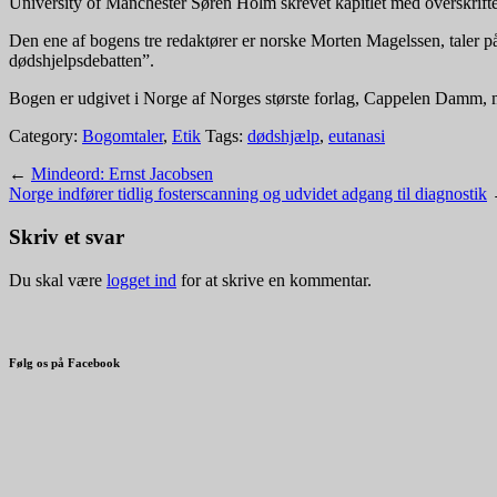
University of Manchester Søren Holm skrevet kapitlet med overskriften
Den ene af bogens tre redaktører er norske Morten Magelssen, taler på
dødshjelpsdebatten”.
Bogen er udgivet i Norge af Norges største forlag, Cappelen Damm, m
Category:
Bogomtaler
,
Etik
Tags:
dødshjælp
,
eutanasi
←
Mindeord: Ernst Jacobsen
Norge indfører tidlig fosterscanning og udvidet adgang til diagnostik
Skriv et svar
Du skal være
logget ind
for at skrive en kommentar.
Følg os på Facebook