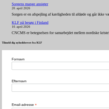
Sorgens mange ansigter
20. april 2026
Sorgen er en afspejling af kærligheden til afdøde og går ikke v
KLF på besøg i Finland
10. april 2026
CNCMS er betegnelsen for samarbejdet mellem nordiske kristel
Tilmeld dig nyhedsbrevet fra KLF
Fornavn
Efternavn
*
Email-adresse