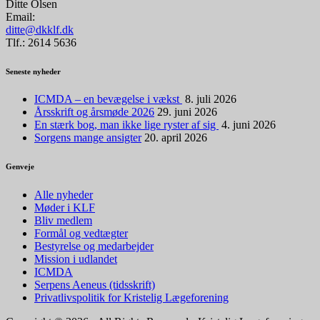
Ditte Olsen
Email:
ditte@dkklf.dk
Tlf.: 2614 5636
Seneste nyheder
ICMDA – en bevægelse i vækst
8. juli 2026
Årsskrift og årsmøde 2026
29. juni 2026
En stærk bog, man ikke lige ryster af sig
4. juni 2026
Sorgens mange ansigter
20. april 2026
Genveje
Alle nyheder
Møder i KLF
Bliv medlem
Formål og vedtægter
Bestyrelse og medarbejder
Mission i udlandet
ICMDA
Serpens Aeneus (tidsskrift)
Privatlivspolitik for Kristelig Lægeforening