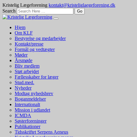
Kristelig Lægeforening
kontakt@kristeliglaegeforening.dk
Search
Hjem
Om KLF
Bestyrelse og medarbejder
Kontakt/presse
Formål og vedtægter
Møder
Årsmøde
Bliv medlem
Støt arbejdet
Fællesskaber for læger
Stud.med.
Nyheder
Modtag nyhedsbrev
Boganmeldelser
Internationalt
Mission i udlandet
ICMDA
Søsterforeninger
Publikationer
Tidsskriftet Serpens Aeneus