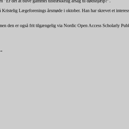
 ”Er det at blive gammel tilstrækkelig årsag til dødshjælp?”.
 Kristelig Lægeforenings årsmøde i oktober. Han har skrevet et interess
en den er også frit tilgængelig via Nordic Open Access Scholarly Pub
→