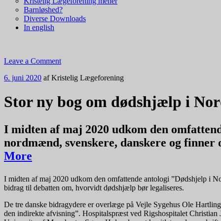
Kristelig Lægeforening mener
Barnløshed?
Diverse Downloads
In english
Leave a Comment
6. juni 2020
af
Kristelig Lægeforening
Stor ny bog om dødshjælp i No
I midten af maj 2020 udkom den omfattende
nordmænd, svenskere, danskere og finner o
More
I midten af maj 2020 udkom den omfattende antologi ”Dødshjelp i Nor
bidrag til debatten om, hvorvidt dødshjælp bør legaliseres.
De tre danske bidragydere er overlæge på Vejle Sygehus Ole Hartling, 
den indirekte afvisning”. Hospitalspræst ved Rigshospitalet Christian 