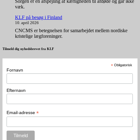
Sorgen er en afspejling af kærligheden til afdøde og går ikke
væk.
KLF på besøg i Finland
10. april 2026
CNCMS er betegnelsen for samarbejdet mellem nordiske
kristelige lægforeninger.
Tilmeld dig nyhedsbrevet fra KLF
*
Obligatorisk
Fornavn
Efternavn
*
Email-adresse