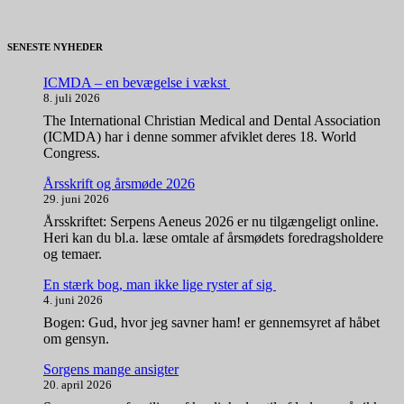
SENESTE NYHEDER
ICMDA – en bevægelse i vækst
8. juli 2026
The International Christian Medical and Dental Association
(ICMDA) har i denne sommer afviklet deres 18. World
Congress.
Årsskrift og årsmøde 2026
29. juni 2026
Årsskriftet: Serpens Aeneus 2026 er nu tilgængeligt online.
Heri kan du bl.a. læse omtale af årsmødets foredragsholdere
og temaer.
En stærk bog, man ikke lige ryster af sig
4. juni 2026
Bogen: Gud, hvor jeg savner ham! er gennemsyret af håbet
om gensyn.
Sorgens mange ansigter
20. april 2026