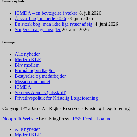
Seneste nyheder
ICMDA – en bevægelse i vækst
8. juli 2026
Årsskrift og årsmøde 2026
29. juni 2026
En stærk bog, man ikke lige ryster af sig
4. juni 2026
Sorgens mange ansigter
20. april 2026
Genveje
Alle nyheder
Møder i KLF
Bliv medlem
Formål og vedtægter
Bestyrelse og medarbejder
Mission i udlandet
ICMDA
Serpens Aeneus (tidsskrift)
Privatlivspolitik for Kristelig Lægeforening
Copyright © 2026 · All Rights Reserved · Kristelig Lægeforening
Nonprofit Website
by GivingPress ·
RSS Feed
·
Log ind
Alle nyheder
Møder i KLF