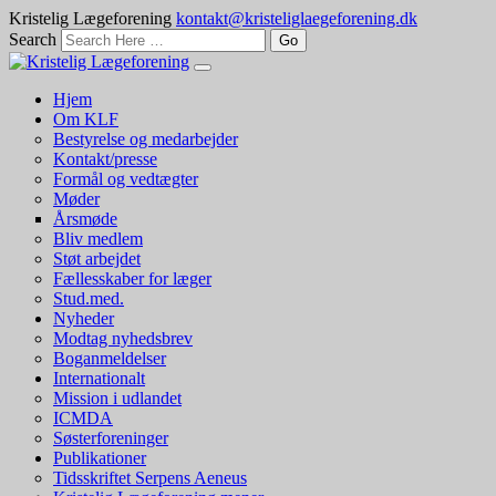
Kristelig Lægeforening
kontakt@kristeliglaegeforening.dk
Search
Hjem
Om KLF
Bestyrelse og medarbejder
Kontakt/presse
Formål og vedtægter
Møder
Årsmøde
Bliv medlem
Støt arbejdet
Fællesskaber for læger
Stud.med.
Nyheder
Modtag nyhedsbrev
Boganmeldelser
Internationalt
Mission i udlandet
ICMDA
Søsterforeninger
Publikationer
Tidsskriftet Serpens Aeneus