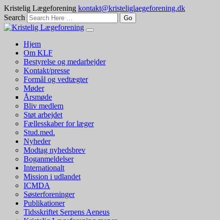
Kristelig Lægeforening
kontakt@kristeliglaegeforening.dk
Search
Hjem
Om KLF
Bestyrelse og medarbejder
Kontakt/presse
Formål og vedtægter
Møder
Årsmøde
Bliv medlem
Støt arbejdet
Fællesskaber for læger
Stud.med.
Nyheder
Modtag nyhedsbrev
Boganmeldelser
Internationalt
Mission i udlandet
ICMDA
Søsterforeninger
Publikationer
Tidsskriftet Serpens Aeneus