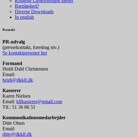
Kristelig Lægeforening mener
Barnløshed?
Diverse Downloads
In english
Kontakt
P
R-udvalg
(pressekontakt, foredrag mv.)
Se kontaktpersoner her
Formand
Heidi Dahl Christensen
Email:
heidi@dkklf.dk
Kasserer
Karen Nielsen
Email:
klfkasserer@gmail.com
Tlf.: 51 36 86 51
Kommunikationsmedarbejder
Ditte Olsen
Email:
ditte@dkklf.dk