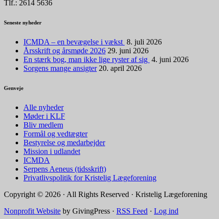
Tlf.: 2614 5636
Seneste nyheder
ICMDA – en bevægelse i vækst
8. juli 2026
Årsskrift og årsmøde 2026
29. juni 2026
En stærk bog, man ikke lige ryster af sig
4. juni 2026
Sorgens mange ansigter
20. april 2026
Genveje
Alle nyheder
Møder i KLF
Bliv medlem
Formål og vedtægter
Bestyrelse og medarbejder
Mission i udlandet
ICMDA
Serpens Aeneus (tidsskrift)
Privatlivspolitik for Kristelig Lægeforening
Copyright © 2026 · All Rights Reserved · Kristelig Lægeforening
Nonprofit Website
by GivingPress ·
RSS Feed
·
Log ind