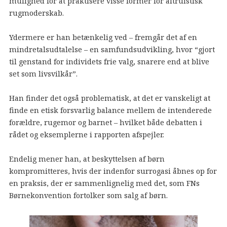
mulighed for at praktisere visse former for altruistisk
rugmoderskab.
Ydermere er han betænkelig ved – fremgår det af en
mindretalsudtalelse – en samfundsudvikling, hvor “gjort
til genstand for individets frie valg, snarere end at blive
set som livsvilkår”.
Han finder det også problematisk, at det er vanskeligt at
finde en etisk forsvarlig balance mellem de intenderede
forældre, rugemor og barnet – hvilket både debatten i
rådet og eksemplerne i rapporten afspejler.
Endelig mener han, at beskyttelsen af børn
kompromitteres, hvis der indenfor surrogasi åbnes op for
en praksis, der er sammenlignelig med det, som FNs
Børnekonvention fortolker som salg af børn.