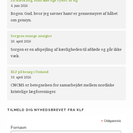
En stærk bog, man ikke lige ryster af sig
4. juni 2026
Bogen: Gud, hvor jeg savner ham! er gennemsyret af håbet
om gensyn.
Sorgens mange ansigter
20. april 2026
Sorgen er en afspejling af kærligheden til afdøde og går ikke
væk.
KLF på besøg i Finland
10. april 2026
CNCMS er betegnelsen for samarbejdet mellem nordiske
kristelige lægforeninger.
TILMELD DIG NYHEDSBREVET FRA KLF
*
Obligatorisk
Fornavn