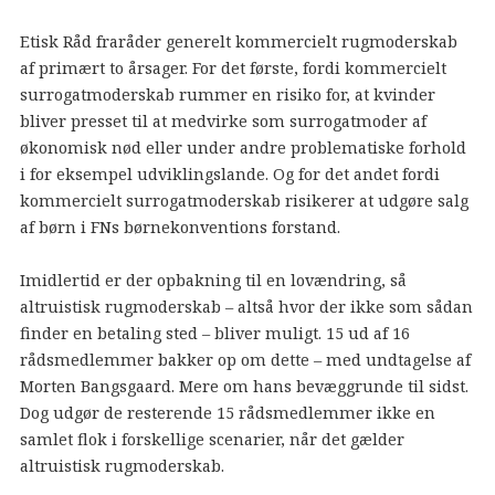
Etisk Råd fraråder generelt kommercielt rugmoderskab
af primært to årsager. For det første, fordi kommercielt
surrogatmoderskab rummer en risiko for, at kvinder
bliver presset til at medvirke som surrogatmoder af
økonomisk nød eller under andre problematiske forhold
i for eksempel udviklingslande. Og for det andet fordi
kommercielt surrogatmoderskab risikerer at udgøre salg
af børn i FNs børnekonventions forstand.
Imidlertid er der opbakning til en lovændring, så
altruistisk rugmoderskab – altså hvor der ikke som sådan
finder en betaling sted – bliver muligt. 15 ud af 16
rådsmedlemmer bakker op om dette – med undtagelse af
Morten Bangsgaard. Mere om hans bevæggrunde til sidst.
Dog udgør de resterende 15 rådsmedlemmer ikke en
samlet flok i forskellige scenarier, når det gælder
altruistisk rugmoderskab.