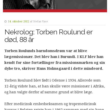
14. oktober 2022
af
Stefan Vase
Nekrolog: Torben Roulund er
død, 88 år
Torben Roulunds barndomsdrøm var at blive
lægemissionær. Det blev han i Burundi. I KLF blev han
kendt for sine fortællinger fra missionsmarken og sin
dybe tro, skriver Hans Holmsgaard i dette mindeord.
Torben Roulund blev født i Odense i 1934. Allerede som
12-årig vidste han, at han skulle være missionær i Afrika,
og han valgte derfor af samme grund at blive læge.
Efter medicinsk embedseksamen og tropemedicinsk
kursus i Belgien rejste han i 1962 sammen med sin kone