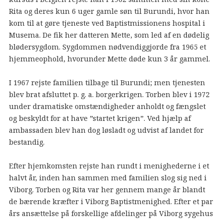
Rita og deres kun 6 uger gamle søn til Burundi, hvor han
kom til at gøre tjeneste ved Baptistmissionens hospital i
Musema. De fik her datteren Mette, som led af en dødelig
blødersygdom. Sygdommen nødvendiggjorde fra 1965 et
hjemmeophold, hvorunder Mette døde kun 3 år gammel.
I 1967 rejste familien tilbage til Burundi; men tjenesten
blev brat afsluttet p. g. a. borgerkrigen. Torben blev i 1972
under dramatiske omstændigheder anholdt og fængslet
og beskyldt for at have ”startet krigen”. Ved hjælp af
ambassaden blev han dog løsladt og udvist af landet for
bestandig.
Efter hjemkomsten rejste han rundt i menighederne i et
halvt år, inden han sammen med familien slog sig ned i
Viborg. Torben og Rita var her gennem mange år blandt
de bærende kræfter i Viborg Baptistmenighed. Efter et par
års ansættelse på forskellige afdelinger på Viborg sygehus