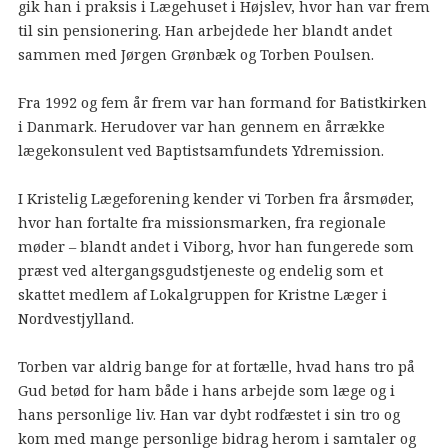
gik han i praksis i Lægehuset i Højslev, hvor han var frem
til sin pensionering. Han arbejdede her blandt andet
sammen med Jørgen Grønbæk og Torben Poulsen.
Fra 1992 og fem år frem var han formand for Batistkirken
i Danmark. Herudover var han gennem en årrække
lægekonsulent ved Baptistsamfundets Ydremission.
I Kristelig Lægeforening kender vi Torben fra årsmøder,
hvor han fortalte fra missionsmarken, fra regionale
møder – blandt andet i Viborg, hvor han fungerede som
præst ved altergangsgudstjeneste og endelig som et
skattet medlem af Lokalgruppen for Kristne Læger i
Nordvestjylland.
Torben var aldrig bange for at fortælle, hvad hans tro på
Gud betød for ham både i hans arbejde som læge og i
hans personlige liv. Han var dybt rodfæstet i sin tro og
kom med mange personlige bidrag herom i samtaler og