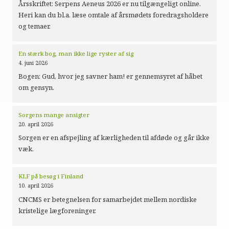
Årsskriftet: Serpens Aeneus 2026 er nu tilgængeligt online.
Heri kan du bl.a. læse omtale af årsmødets foredragsholdere
og temaer.
En stærk bog, man ikke lige ryster af sig
4. juni 2026
Bogen: Gud, hvor jeg savner ham! er gennemsyret af håbet
om gensyn.
Sorgens mange ansigter
20. april 2026
Sorgen er en afspejling af kærligheden til afdøde og går ikke
væk.
KLF på besøg i Finland
10. april 2026
CNCMS er betegnelsen for samarbejdet mellem nordiske
kristelige lægforeninger.