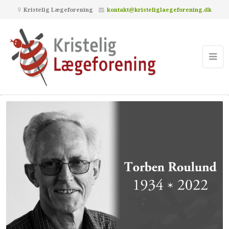
Kristelig Lægeforening
kontakt@kristeliglaegeforening.dk