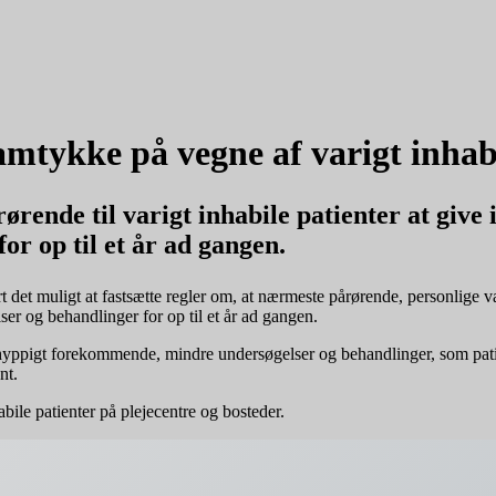
mtykke på vegne af varigt inhabi
ørende til varigt inhabile patienter at giv
or op til et år ad gangen.
t det muligt at fastsætte regler om, at nærmeste pårørende, personlige væ
er og behandlinger for op til et år ad gangen.
 hyppigt forekommende, mindre undersøgelser og behandlinger, som patie
nt.
abile patienter på plejecentre og bosteder.