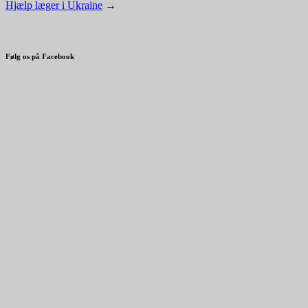
Hjælp læger i Ukraine
→
Følg os på Facebook