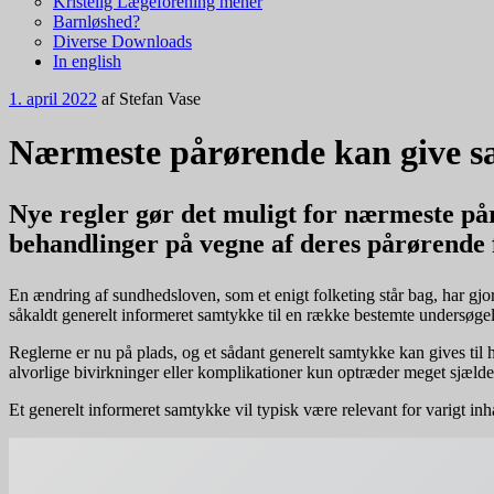
Kristelig Lægeforening mener
Barnløshed?
Diverse Downloads
In english
1. april 2022
af
Stefan Vase
Nærmeste pårørende kan give sa
Nye regler gør det muligt for nærmeste pår
behandlinger på vegne af deres pårørende f
En ændring af sundhedsloven, som et enigt folketing står bag, har gjor
såkaldt generelt informeret samtykke til en række bestemte undersøgels
Reglerne er nu på plads, og et sådant generelt samtykke kan gives til
alvorlige bivirkninger eller komplikationer kun optræder meget sjælde
Et generelt informeret samtykke vil typisk være relevant for varigt inh