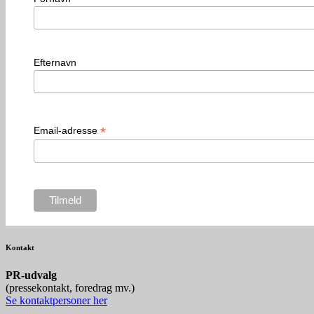
Efternavn
*
Email-adresse
Kontakt
P
R-udvalg
(pressekontakt, foredrag mv.)
Se kontaktpersoner her