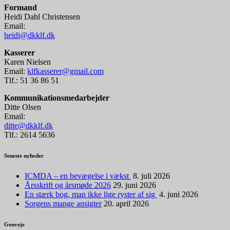
Formand
Heidi Dahl Christensen
Email:
heidi@dkklf.dk
Kasserer
Karen Nielsen
Email:
klfkasserer@gmail.com
Tlf.: 51 36 86 51
Kommunikationsmedarbejder
Ditte Olsen
Email:
ditte@dkklf.dk
Tlf.: 2614 5636
Seneste nyheder
ICMDA – en bevægelse i vækst
8. juli 2026
Årsskrift og årsmøde 2026
29. juni 2026
En stærk bog, man ikke lige ryster af sig
4. juni 2026
Sorgens mange ansigter
20. april 2026
Genveje