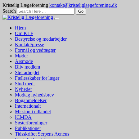
Kristelig Lægeforening
kontakt@kristeliglaegeforening.dk
Search
Hjem
Om KLF
Bestyrelse og medarbejder
Kontakt/presse
Formål og vedtægter
Møder
Årsmøde
Bliv medlem
Støt arbejdet
Fællesskaber for læger
Stud.med.
Nyheder
Modtag nyhedsbrev
Boganmeldelser
Internationalt
Mission i udlandet
ICMDA
Søsterforeninger
Publikationer
Tidsskriftet Serpens Aeneus