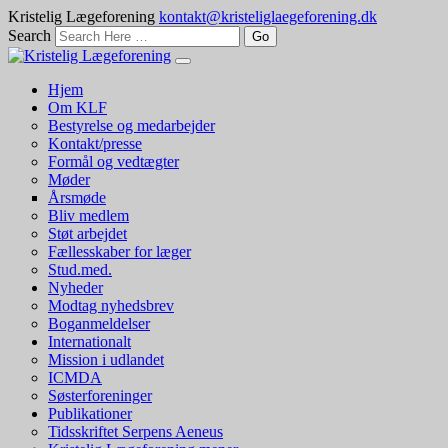
Kristelig Lægeforening
kontakt@kristeliglaegeforening.dk
Search
Hjem
Om KLF
Bestyrelse og medarbejder
Kontakt/presse
Formål og vedtægter
Møder
Årsmøde
Bliv medlem
Støt arbejdet
Fællesskaber for læger
Stud.med.
Nyheder
Modtag nyhedsbrev
Boganmeldelser
Internationalt
Mission i udlandet
ICMDA
Søsterforeninger
Publikationer
Tidsskriftet Serpens Aeneus