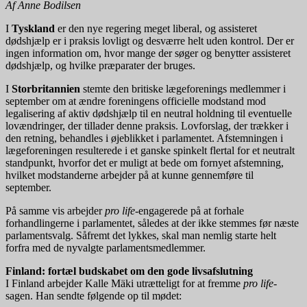
Af Anne Bodilsen
I
Tyskland
er den nye regering meget liberal, og assisteret
dødshjælp er i praksis lovligt og desværre helt uden kontrol. Der er
ingen information om, hvor mange der søger og benytter assisteret
dødshjælp, og hvilke præparater der bruges.
I
Storbritannien
stemte den britiske lægeforenings medlemmer i
september om at ændre foreningens officielle modstand mod
legalisering af aktiv dødshjælp til en neutral holdning til eventuelle
lovændringer, der tillader denne praksis. Lovforslag, der trækker i
den retning, behandles i øjeblikket i parlamentet. Afstemningen i
lægeforeningen resulterede i et ganske spinkelt flertal for et neutralt
standpunkt, hvorfor det er muligt at bede om fornyet afstemning,
hvilket modstanderne arbejder på at kunne gennemføre til
september.
På samme vis arbejder
pro life
-engagerede på at forhale
forhandlingerne i parlamentet, således at der ikke stemmes før næste
parlamentsvalg. Såfremt det lykkes, skal man nemlig starte helt
forfra med de nyvalgte parlamentsmedlemmer.
Finland: fortæl budskabet om den gode livsafslutning
I Finland arbejder Kalle Mäki utrætteligt for at fremme
pro life
-
sagen. Han sendte følgende op til mødet: