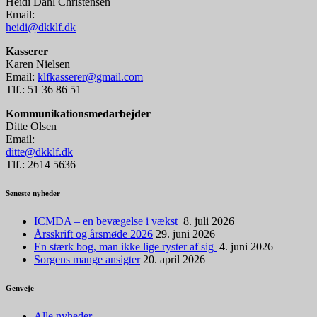
Heidi Dahl Christensen
Email:
heidi@dkklf.dk
Kasserer
Karen Nielsen
Email:
klfkasserer@gmail.com
Tlf.: 51 36 86 51
Kommunikationsmedarbejder
Ditte Olsen
Email:
ditte@dkklf.dk
Tlf.: 2614 5636
Seneste nyheder
ICMDA – en bevægelse i vækst
8. juli 2026
Årsskrift og årsmøde 2026
29. juni 2026
En stærk bog, man ikke lige ryster af sig
4. juni 2026
Sorgens mange ansigter
20. april 2026
Genveje
Alle nyheder