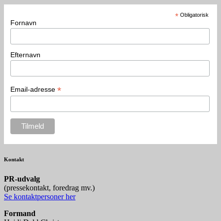
*
Obligatorisk
Fornavn
Efternavn
*
Email-adresse
Kontakt
P
R-udvalg
(pressekontakt, foredrag mv.)
Se kontaktpersoner her
Formand