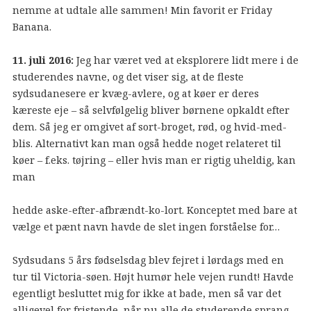
nemme at udtale alle sammen! Min favorit er Friday
Banana.
11. juli 2016:
Jeg har været ved at eksplorere lidt mere i de
studerendes navne, og det viser sig, at de fleste
sydsudanesere er kvæg-avlere, og at køer er deres
kæreste eje – så selvfølgelig bliver børnene opkaldt efter
dem. Så jeg er omgivet af sort-broget, rød, og hvid-med-
blis. Alternativt kan man også hedde noget relateret til
køer – f.eks. tøjring – eller hvis man er rigtig uheldig, kan
man
hedde aske-efter-afbrændt-ko-lort. Konceptet med bare at
vælge et pænt navn havde de slet ingen forståelse for…
Sydsudans 5 års fødselsdag blev fejret i lørdags med en
tur til Victoria-søen. Højt humør hele vejen rundt! Havde
egentligt besluttet mig for ikke at bade, men så var det
alligevel for fristende, når nu alle de studerende sprang