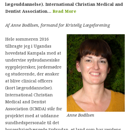
lægeuddannelse). International Christian Medical and
Dentist Association…
Read More
Af Anne Bodilsen, formand for Kristelig Lægeforening
Hele sommeren 2016
tilbragte jeg i Ugandas
hovedstad Kampala med at
undervise sydsudanesiske
sygeplejersker, jordemødre
og studerende, der ønsker
at blive clinical officers
(kort lægeuddannelse).
International Christian
Medical and Dentist
Association (ICMDA) står for
Anne Bodilsen
projektet med at uddanne
sundhedspersonale til det
borgerkrigshærgede Sydsudan, et land som har verdens