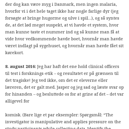
der dog kan være myg i Danmark, men ingen malaria,
hvorfor vi i det hele taget ikke har nogle farlige dyr (jeg
forsøgte at bringe hugorme og ulve i spil…), og så syntes
de, at det lød meget suspekt, at vi havde et system, hvor
man kunne taste et nummer ind og så kunne man få at
vide hvor vedkommende havde boet, hvornår man havde
været indlagt på sygehuset, og hvornår man havde fået sit
kørekort.
8. august 2016:
Jeg har haft det ene hold clinical officers
til test i forsknings-etik – og resultatet er på grænsen til
det tragiske! Jeg ved ikke, om det er eleverne eller
læreren, det er galt med. Jasper og jeg sad og læste svar op
for hinanden – og besluttede os for at grine af det – det var
alligevel for
komisk. (Bare lige et par eksempler: Spørgsmål: “The
investigator is manipulative and applies pressure on the
study participants while collecting data. Identify the