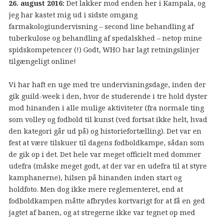
26. august 2016:
Det lakker mod enden her i Kampala, og
jeg har kastet mig ud i sidste omgang
farmakologiundervisning – second line behandling af
tuberkulose og behandling af spedalskhed – netop mine
spidskompetencer (!) Godt, WHO har lagt retningslinjer
tilgængeligt online!
Vi har haft en uge med tre undervisningsdage, inden der
gik guild-week i den, hvor de studerende i tre hold dyster
mod hinanden i alle mulige aktiviteter (fra normale ting
som volley og fodbold til kunst (ved fortsat ikke helt, hvad
den kategori går ud på) og historiefortælling). Det var en
fest at være tilskuer til dagens fodboldkampe, sådan som
de gik op i det. Det hele var meget officielt med dommer
udefra (måske meget godt, at der var en udefra til at styre
kamphanerne), hilsen på hinanden inden start og
holdfoto. Men dog ikke mere reglementeret, end at
fodboldkampen måtte afbrydes kortvarigt for at få en ged
jagtet af banen, og at stregerne ikke var tegnet op med