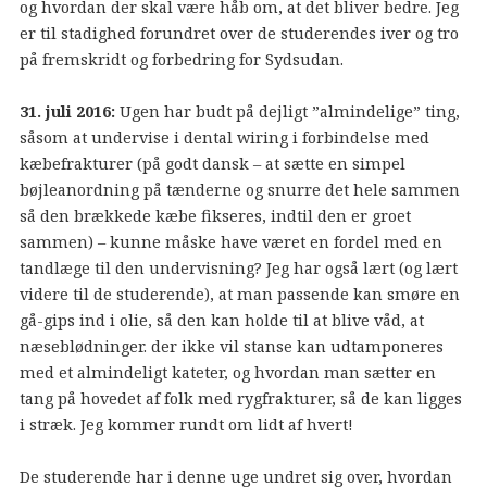
og hvordan der skal være håb om, at det bliver bedre. Jeg
er til stadighed forundret over de studerendes iver og tro
på fremskridt og forbedring for Sydsudan.
31. juli 2016:
Ugen har budt på dejligt ”almindelige” ting,
såsom at undervise i dental wiring i forbindelse med
kæbefrakturer (på godt dansk – at sætte en simpel
bøjleanordning på tænderne og snurre det hele sammen
så den brækkede kæbe fikseres, indtil den er groet
sammen) – kunne måske have været en fordel med en
tandlæge til den undervisning? Jeg har også lært (og lært
videre til de studerende), at man passende kan smøre en
gå-gips ind i olie, så den kan holde til at blive våd, at
næseblødninger. der ikke vil stanse kan udtamponeres
med et almindeligt kateter, og hvordan man sætter en
tang på hovedet af folk med rygfrakturer, så de kan ligges
i stræk. Jeg kommer rundt om lidt af hvert!
De studerende har i denne uge undret sig over, hvordan