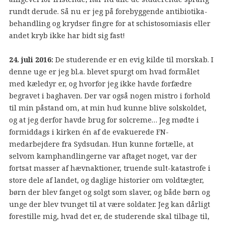
rundt derude. Så nu er jeg på forebyggende antibiotika-
behandling og krydser fingre for at schistosomiasis eller
andet kryb ikke har bidt sig fast!
24. juli 2016:
De studerende er en evig kilde til morskab. I
denne uge er jeg bl.a. blevet spurgt om hvad formålet
med kæledyr er, og hvorfor jeg ikke havde forfædre
begravet i baghaven. Der var også nogen mistro i forhold
til min påstand om, at min hud kunne blive solskoldet,
og at jeg derfor havde brug for solcreme… Jeg mødte i
formiddags i kirken én af de evakuerede FN-
medarbejdere fra Sydsudan. Hun kunne fortælle, at
selvom kamphandlingerne var aftaget noget, var der
fortsat masser af hævnaktioner, truende sult-katastrofe i
store dele af landet, og daglige historier om voldtægter,
børn der blev fanget og solgt som slaver, og både børn og
unge der blev tvunget til at være soldater. Jeg kan dårligt
forestille mig, hvad det er, de studerende skal tilbage til,