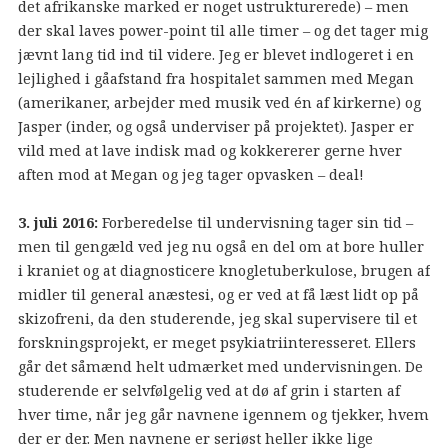
det afrikanske marked er noget ustrukturerede) – men
der skal laves power-point til alle timer – og det tager mig
jævnt lang tid ind til videre. Jeg er blevet indlogeret i en
lejlighed i gåafstand fra hospitalet sammen med Megan
(amerikaner, arbejder med musik ved én af kirkerne) og
Jasper (inder, og også underviser på projektet). Jasper er
vild med at lave indisk mad og kokkererer gerne hver
aften mod at Megan og jeg tager opvasken – deal!
3. juli 2016:
Forberedelse til undervisning tager sin tid –
men til gengæld ved jeg nu også en del om at bore huller
i kraniet og at diagnosticere knogletuberkulose, brugen af
midler til general anæstesi, og er ved at få læst lidt op på
skizofreni, da den studerende, jeg skal supervisere til et
forskningsprojekt, er meget psykiatriinteresseret. Ellers
går det såmænd helt udmærket med undervisningen. De
studerende er selvfølgelig ved at dø af grin i starten af
hver time, når jeg går navnene igennem og tjekker, hvem
der er der. Men navnene er seriøst heller ikke lige