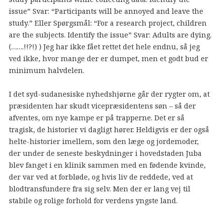
issue” Svar: “Participants will be annoyed and leave the
study.” Eller Spørgsmål: “For a research project, children
are the subjects. Identify the issue” Svar: Adults are dying.
(…….!!?!) ) Jeg har ikke fået rettet det hele endnu, så jeg
ved ikke, hvor mange der er dumpet, men et godt bud er
minimum halvdelen.
I det syd-sudanesiske nyhedshjørne går der rygter om, at
præsidenten har skudt vicepræsidentens søn – så der
afventes, om nye kampe er på trapperne. Det er så
tragisk, de historier vi dagligt hører. Heldigvis er der også
helte-historier imellem, som den læge og jordemoder,
der under de seneste beskydninger i hovedstaden Juba
blev fanget i en klinik sammen med en fødende kvinde,
der var ved at forbløde, og hvis liv de reddede, ved at
blodtransfundere fra sig selv. Men der er lang vej til
stabile og rolige forhold for verdens yngste land.